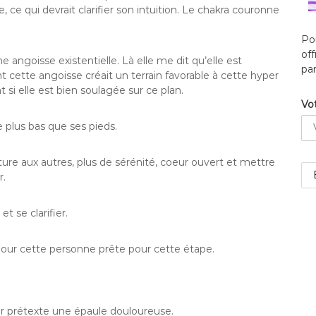
ce qui devrait clarifier son intuition. Le chakra couronne
Po
of
angoisse existentielle. Là elle me dit qu’elle est
par
 cette angoisse créait un terrain favorable à cette hyper
t si elle est bien soulagée sur ce plan.
Vot
 plus bas que ses pieds.
ture aux autres, plus de sérénité, coeur ouvert et mettre
r.
 se clarifier.
pour cette personne prête pour cette étape.
r prétexte une épaule douloureuse.