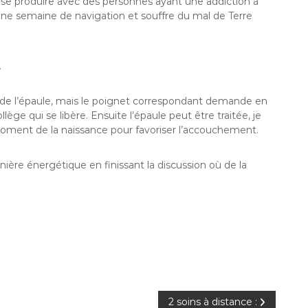
se produire avec des personnes ayant une addiction à
t d’une semaine de navigation et souffre du mal de Terre
.
 de l’épaule, mais le poignet correspondant demande en
ège qui se libère. Ensuite l’épaule peut être traitée, je
moment de la naissance pour favoriser l’accouchement.
ère énergétique en finissant la discussion où de la
2 soins à distance :