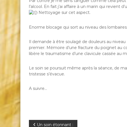
Par contre je me sens tanguer comme cela peut 
l’alcool. En fait j’ai affaire à un marin qui revien
Nettoyage sur cet aspect.
Enorme blocage qui sort au niveau des lombaires
Il demande à être soulagé de douleurs au niveau
premier. Mémoire d’une fracture du poignet au coll
libère le traumatisme d’une clavicule cassée au 
Le soin se poursuit même après la séance, de mani
tristesse s’évacue.
A suivre…
N
Un soin étonnant :