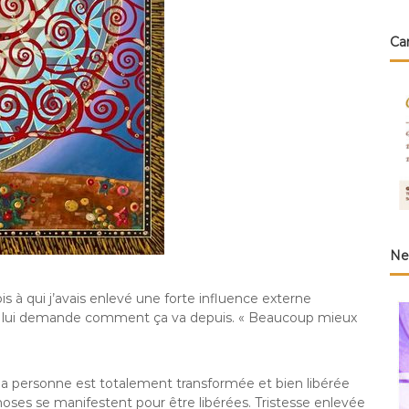
i
n
c
i
Ca
e
n
G
a
ë
t
a
n
B
Ne
a
r
ois à qui j’avais enlevé une forte influence externe
r
e lui demande comment ça va depuis. « Beaucoup mieux
é
 la personne est totalement transformée et bien libérée
hoses se manifestent pour être libérées. Tristesse enlevée