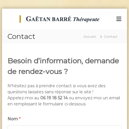
A
l
T
B
i
l
h
e
e
é
n
Contact
r
Accueil
Contact
r
-
a
E
a
u
t
p
c
r
e
e
Besoin d’information, demande
o
e
n
u
t
de rendez-vous ?
t
t
L
e
e
i
n
b
N’hésitez pas à prendre contact si vous avez des
E
u
é
questions laissées sans réponse sur le site !
n
r
Appelez-moi au
06 19 18 52 14
ou envoyez-moi un email
e
a
en remplissant le formulaire ci-dessous.
t
r
i
g
o
Nom
*
é
n
t