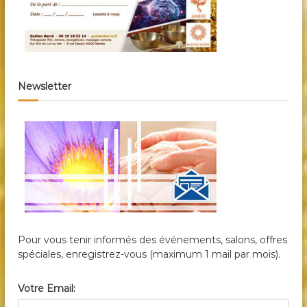
l
’
a
Newsletter
r
t
i
c
l
Pour vous tenir informés des événements, salons, offres
spéciales, enregistrez-vous (maximum 1 mail par mois).
e
Votre Email: