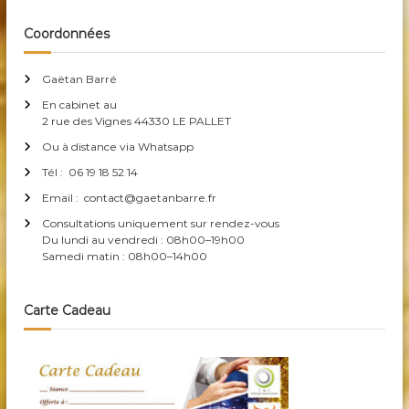
v
Coordonnées
i
Gaëtan Barré
g
En cabinet au
2 rue des Vignes 44330 LE PALLET
a
Ou à distance via Whatsapp
Tél : 06 19 18 52 14
t
Email : contact@gaetanbarre.fr
Consultations uniquement sur rendez-vous
i
Du lundi au vendredi : 08h00–19h00
Samedi matin : 08h00–14h00
o
n
Carte Cadeau
d
e