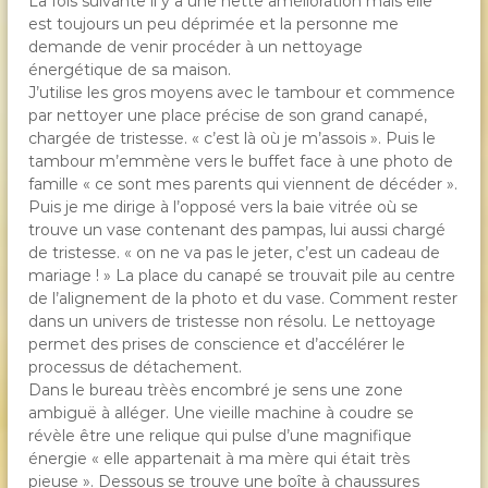
La fois suivante il y a une nette amélioration mais elle
est toujours un peu déprimée et la personne me
demande de venir procéder à un nettoyage
énergétique de sa maison.
J’utilise les gros moyens avec le tambour et commence
par nettoyer une place précise de son grand canapé,
chargée de tristesse. « c’est là où je m’assois ». Puis le
tambour m’emmène vers le buffet face à une photo de
famille « ce sont mes parents qui viennent de décéder ».
Puis je me dirige à l’opposé vers la baie vitrée où se
trouve un vase contenant des pampas, lui aussi chargé
de tristesse. « on ne va pas le jeter, c’est un cadeau de
mariage ! » La place du canapé se trouvait pile au centre
de l’alignement de la photo et du vase. Comment rester
dans un univers de tristesse non résolu. Le nettoyage
permet des prises de conscience et d’accélérer le
processus de détachement.
Dans le bureau trèès encombré je sens une zone
ambiguë à alléger. Une vieille machine à coudre se
révèle être une relique qui pulse d’une magnifique
énergie « elle appartenait à ma mère qui était très
pieuse ». Dessous se trouve une boîte à chaussures