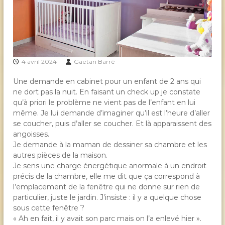
i
c
i
e
n
4 avril 2024
Gaetan Barré
G
Une demande en cabinet pour un enfant de 2 ans qui
a
ne dort pas la nuit. En faisant un check up je constate
ë
qu’à priori le problème ne vient pas de l’enfant en lui
t
même. Je lui demande d’imaginer qu’il est l’heure d’aller
a
se coucher, puis d’aller se coucher. Et là apparaissent des
n
angoisses.
B
Je demande à la maman de dessiner sa chambre et les
a
autres pièces de la maison.
Je sens une charge énergétique anormale à un endroit
r
précis de la chambre, elle me dit que ça correspond à
r
l’emplacement de la fenêtre qui ne donne sur rien de
é
particulier, juste le jardin. J’insiste : il y a quelque chose
sous cette fenêtre ?
« Ah en fait, il y avait son parc mais on l’a enlevé hier ».