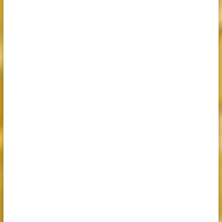
énergie, énergéticien, énergétique, soin quantique. Je
propose aussi un soin vibratoire, vibrations. Ca se
rapproche de la Trame.
C’est un moment d’accompagnement,
accompagnement individuel. Le bonheur d’un massage,
bol kansu, ou au bol tibétain, bol Peter Hess. Prendre le
temps d’un grand moment de relaxation, méditation,
détente, soin au tambour, massage sonore, comme
mandalia. Les amateurs de réflexologie, réflexologie
plantaire, indienne apprécieront ces méthodes. Autres
mots appropriés : libération, émotions, blocages,
coaching, marche initiatique. Ces techniques font un
bien fou contre le stress, anxiété, dépression, burn out,
burn-out, fatigue. Penser à prendre en compte
l’alimentation qui n’est pas un facteur négligeable.
Les personnes connaissant la Kinésithérapeute, kiné,
ostéopathe, ostéopathie, ostéo, trouveront aussi leur
bonheur. Idem pour le shiatsu, la cohérence cardiaque,
Alpé, libération du péricarde, acupuncteur, acupuncture,
méridien, fasciathérapie, fascia, et microkiné,
Mes soins sont appropriés pour tendinite, entorse,
lumbago, lombalgie, douleur, inflammation, névralgie