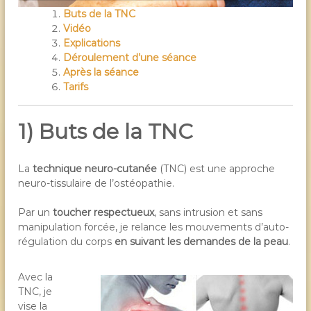
i
Buts de la TNC
Vidéo
c
Explications
i
Déroulement d’une séance
e
Après la séance
n
Tarifs
G
a
1) Buts de la TNC
ë
t
a
La
technique neuro-cutanée
(TNC) est une approche
n
neuro-tissulaire de l’ostéopathie.
B
Par un
toucher respectueux
, sans intrusion et sans
a
manipulation forcée, je relance les mouvements d’auto-
r
régulation du corps
en suivant les demandes de la peau
.
r
é
Avec la
TNC, je
vise la