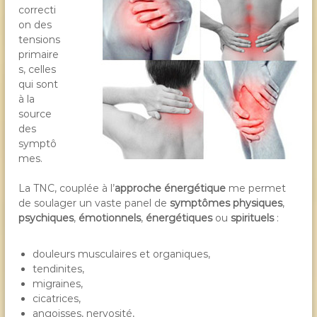
correcti
on des
tensions
primaire
s, celles
qui sont
à la
source
des
symptô
mes.
La TNC, couplée à l’
approche énergétique
me permet
de soulager un vaste panel de
symptômes physiques
,
psychiques
,
émotionnels
,
énergétiques
ou
spirituels
:
douleurs musculaires et organiques,
tendinites,
migraines,
cicatrices,
angoisses, nervosité,