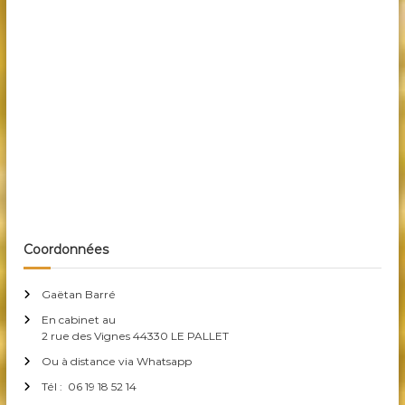
d’Arnold, migraine, allergie, arthrose, capsulite, suite
cancer, eczéma, psoriasis,
Maladies qui concernent les parties du corps qui suivent
: Coeur, pied, cheville, genou, jambe, cuisse, bassin, sexe,
organes, peau, érection, incontinence, cicatrice, paralysie
faciale, rate, pancréas, vésicule biliaire, intestins,
estomac, foie, côtes, douleur intercostale, vertèbres,
lombaires, dorsales, cervicales, maladie de Raynaud,
torticolis.
Autres catégories de « maladies » malédiction,
envoûtement, programme, mauvais oeil.
Coordonnées
Gaëtan Barré
En cabinet au
2 rue des Vignes 44330 LE PALLET
Ou à distance via Whatsapp
Tél : 06 19 18 52 14