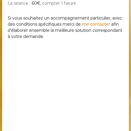
La séance :
60€
, compter 1 heure
Si vous souhaitez un accompagnement particulier, avec
des conditions spécifiques merci de
me contacter
afin
d’élaborer ensemble la meilleure solution correspondant
à votre demande.
Je suis né en Loire Atlantique, et vis à Nantes.
Le Pallet, village connu près de Vallet, du Loroux
Bottereau, non loin de la Chapelle Heulin, et de
Mouzillon. On est tout près de Le Landreau, Barbechat,
et 2 autres vilagesThouaré, Saint Julien de Concelles,
Dans l’autre sens on trouve Clisson, Gétigné, Cugand,
Gorges. On peut repartir vers La Haie Fouassière, ou La
Haye Fouassière, qui est voisine de Monnières et
Maisdon. Concurrence à quelques km de Chateau
Thébaud, Aigrefeuille sur Maine, et enfin Remouillé.
J’oublie Saint Hilaire de Clisson, la Bernardière.
Je suis praticien en cabinet. J’exerce en magnétisme. Je
suis magnétiseur. Technique similaire au reiki, ou