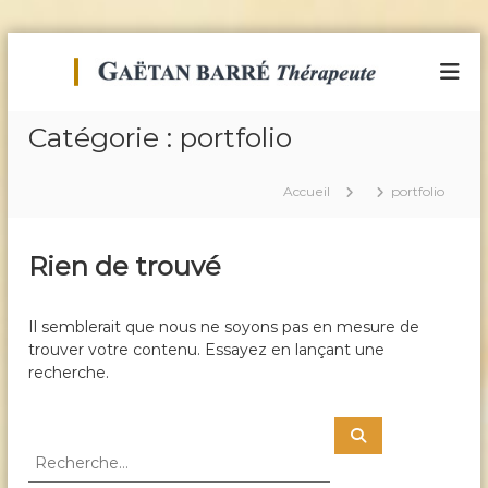
A
l
T
B
i
l
h
e
e
é
n
Catégorie :
portfolio
r
r
-
a
E
a
u
t
Accueil
portfolio
p
c
r
e
e
o
e
n
u
Rien de trouvé
t
t
t
L
e
e
i
n
b
Il semblerait que nous ne soyons pas en mesure de
E
u
é
trouver votre contenu. Essayez en lançant une
n
r
recherche.
e
a
t
r
i
R
g
R
o
e
e
é
n
c
c
h
t