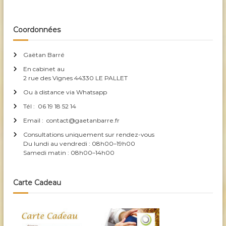
e
h
r
i
e
c
h
c
r
e
Coordonnées
r
i
c
h
e
Gaëtan Barré
e
n
r
En cabinet au
G
:
2 rue des Vignes 44330 LE PALLET
a
Ou à distance via Whatsapp
ë
Tél : 06 19 18 52 14
t
a
Email : contact@gaetanbarre.fr
n
Consultations uniquement sur rendez-vous
B
Du lundi au vendredi : 08h00–19h00
Samedi matin : 08h00–14h00
a
r
r
Carte Cadeau
é