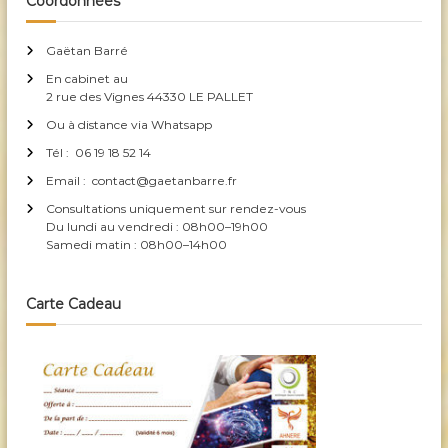
Coordonnées
i
c
Gaëtan Barré
i
En cabinet au
e
2 rue des Vignes 44330 LE PALLET
n
Ou à distance via Whatsapp
G
Tél : 06 19 18 52 14
a
Email : contact@gaetanbarre.fr
ë
Consultations uniquement sur rendez-vous
t
Du lundi au vendredi : 08h00–19h00
a
Samedi matin : 08h00–14h00
n
B
Carte Cadeau
a
r
r
é