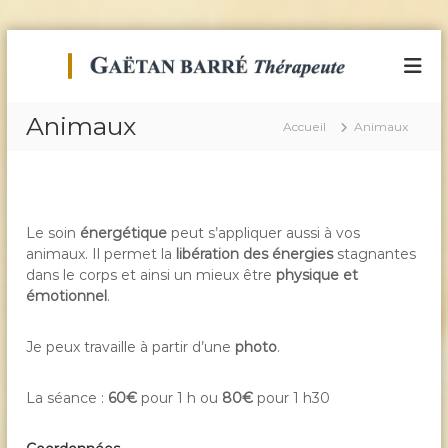
A
l
T
B
i
l
h
e
e
é
n
Animaux
r
Accueil
Animaux
r
-
a
E
a
u
t
p
c
r
e
e
o
e
n
u
Le soin
énergétique
peut s’appliquer aussi à vos
t
t
t
animaux. Il permet la
libération des énergies
stagnantes
L
e
dans le corps et ainsi un mieux être
physique et
e
i
n
b
émotionnel
.
E
u
é
n
r
Je peux travaille à partir d’une
photo
.
e
a
t
r
i
g
La séance :
60€
pour 1 h ou
80€
pour 1 h30
o
é
n
t